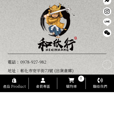
電話：
0978-927-982
地址：
彰化市安平街73號 (出貨倉庫)
0
營業時間：AM 09：00-PM 18：00
產品 Product
會員專區
購物車
聯絡我們
傳真：
04-735-3260
信箱：
hexinknife@gmail.com
統編：
87039755